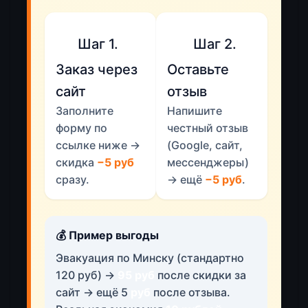
📱
✍️
Шаг 1.
Шаг 2.
Заказ через
Оставьте
сайт
отзыв
Заполните
Напишите
форму по
честный отзыв
ссылке ниже →
(Google, сайт,
скидка
−5 руб
мессенджеры)
сразу.
→ ещё
−5 руб
.
💰 Пример выгоды
Эвакуация по Минску (стандартно
120 руб) →
95 руб
после скидки за
сайт → ещё 5
руб
после отзыва.